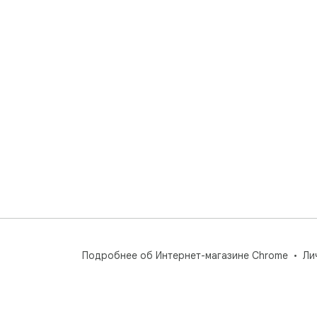
**D
secu
*Ma
Подробнее об Интернет-магазине Chrome
Ли