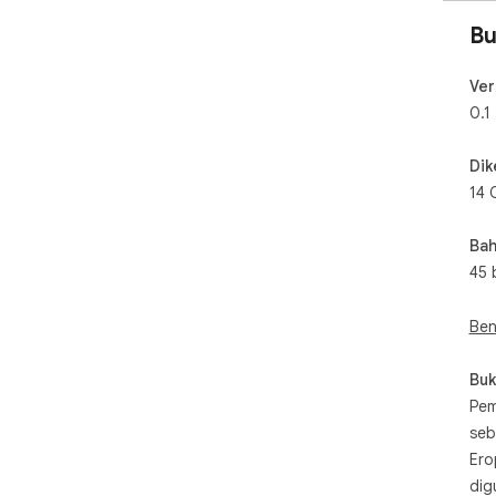
Bu
Ver
0.1
Dik
14 
Bah
45 
Ben
Buk
Pem
seb
Ero
dig