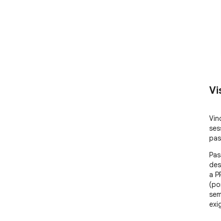
Vi
Vin
ses
pas
Pas
des
a P
(po
sem
exi