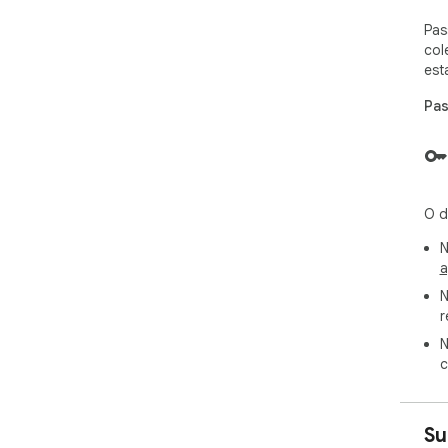
Pas
col
est
Pas
O d
N
a
N
r
N
c
Su