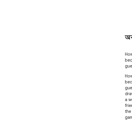
অ
How
bec
gue
How
bec
gues
dra
a w
fri
the
gam