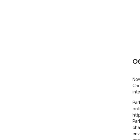
О
Now
Chr
int
Par
onl
htt
Par
cha
env