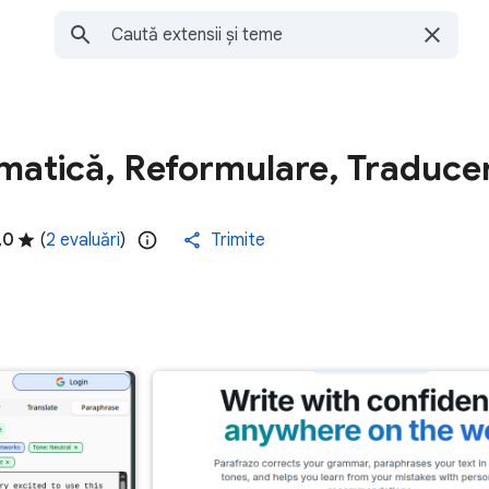
matică, Reformulare, Traduce
,0
(
2 evaluări
)
Trimite