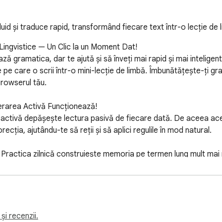
id și traduce rapid, transformând fiecare text într-o lecție de 
 Lingvistice — Un Clic la un Moment Dat!

ză gramatica, dar te ajută și să înveți mai rapid și mai inteligen
e care o scrii într-o mini-lecție de limbă. Îmbunătățește-ți gr
rowserul tău.

erarea Activă Funcționează!

ea activă depășește lectura pasivă de fiecare dată. De aceea ac
cția, ajutându-te să reții și să aplici regulile în mod natural.

t. Practica zilnică construiește memoria pe termen lung mult mai 
tic zilnic!



stiile de reformulare te ajută să descoperi noi moduri de a expr
t. În timp, îți construiești în mod natural propriul „vocabular per
și recenzii.