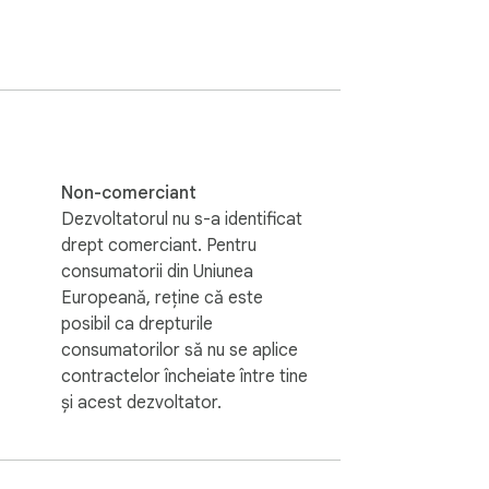
 pe care îl exersezi în fiecare zi. Corectând 
compară structurile propozițiilor, observă 
Non-comerciant
Dezvoltatorul nu s-a identificat
drept comerciant. Pentru
consumatorii din Uniunea
text sau informație a utilizatorului nu este 
Europeană, reține că este
imediat.

posibil ca drepturile
consumatorilor să nu se aplice
contractelor încheiate între tine
și acest dezvoltator.
ntr-o oportunitate de învățare.
