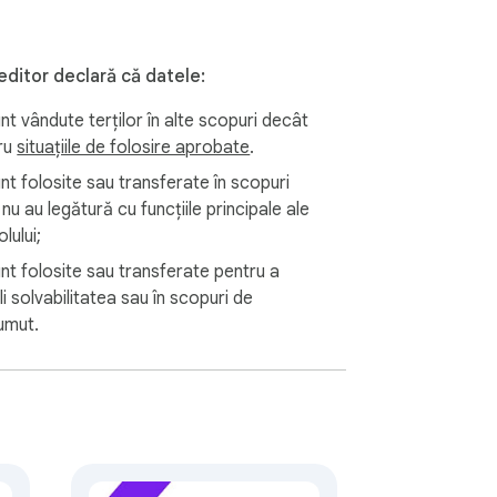
editor declară că datele:
nt vândute terților în alte scopuri decât


ru
situațiile de folosire aprobate
.
nt folosite sau transferate în scopuri
nu au legătură cu funcțiile principale ale
olului;
unt folosite sau transferate pentru a
li solvabilitatea sau în scopuri de
umut.