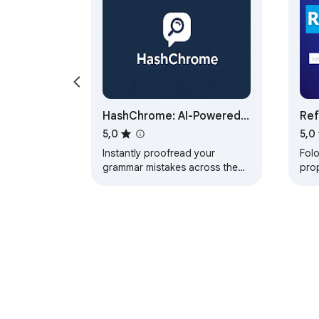
HashChrome: AI-Powered
Ref
Multilingual Grammar
5,0
5,0
Checker
Instantly proofread your
Fol
grammar mistakes across the
prop
web.
ins
pent
acel