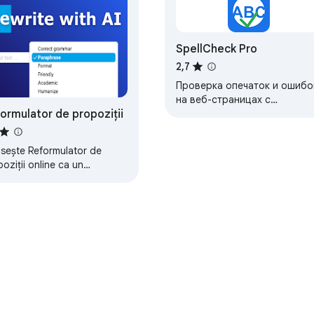
SpellCheck Pro
2,7
Проверка опечаток и ошибо
на веб-страницах с
ormulator de propoziții
поддержкой разных языков.
osește Reformulator de
oziții online ca un
trument de parafrazare
ru a reformula propoziții cu
ași înțeles;…