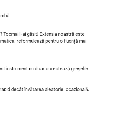
limbă.
t? Tocmai l-ai găsit! Extensia noastră este 
amatica, reformulează pentru o fluență mai 
est instrument nu doar corectează greșelile 
rapid decât învățarea aleatorie, ocazională. 
ima idei, extinzându-ți vocabularul și făcând 
sonal” — cuvintele pe care le folosești și le 