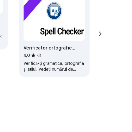
к
Verificator ortografic
gratuit pentru Google
4,0
Chrome ™
Verifică-ți gramatica, ortografia
și stilul. Vedeți numărul de
cuvinte și caractere ...!