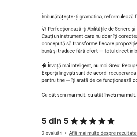
Îmbunătățește-ți gramatica, reformulează flu
🚀 Perfecționează-ți Abilitățile de Scriere și
Cauți un instrument care nu doar îți corectea
concepută să transforme fiecare propoziție p
bună și traduce fără efort — totul direct în b
🧠 Învață mai Inteligent, nu mai Greu: Recup
Experții lingviști sunt de acord: recuperar
pentru tine — îți arată de ce funcționează core
Cu cât scrii mai mult, cu atât înveți mai mul
Transformă scrisul în antrenamentul tău lingvis
🔄 Reformularea care îți Extinde Vocabularul
5 din 5
Blocat cu aceleași cuvinte la nesfârșit? Suge
ca scrisul tău să sune mai natural și mai fluen
2 evaluări
Află mai multe despre rezultate 