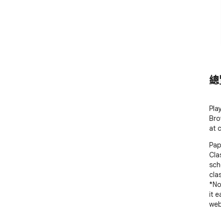
總
Pla
Bro
at 
Pap
Cla
sch
cla
*No
it 
web