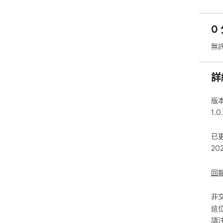
0 
無
詳
版
1.0
已
20
回
非
這
請