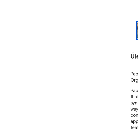
Ül
Pap
Org
Pap
tha
syn
way
con
app
feat