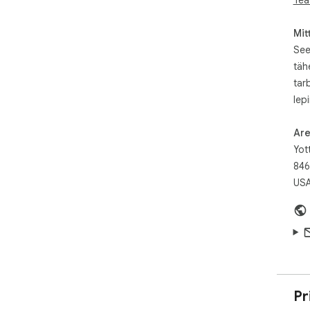
✔ D
Mit
===
See
Boo
täh
htt
syn
tar
===
lep
Are
Yot
846
US
Pr