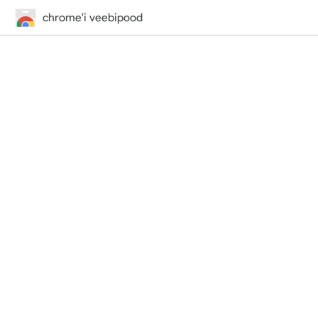
chrome'i veebipood