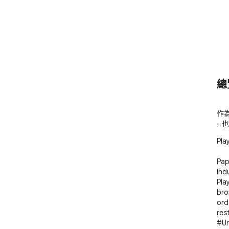
總
作為 
-
Pla
Pap
Ind
Pla
bro
ord
res
#Un