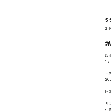
5 
2 
詳
版
1.3
已
20
回
非
這