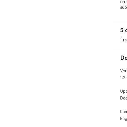
on 
sub
5 
1 ra
De
Ver
1.2
Up
Dec
La
Eng