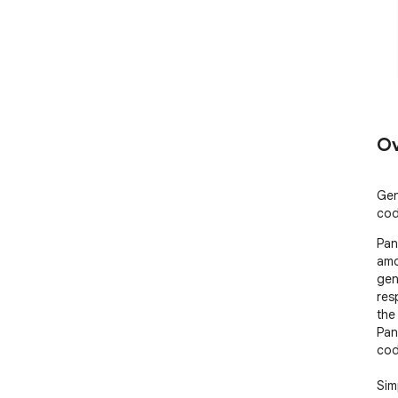
Ov
Gen
cod
Pan
amo
gen
res
the
Pan
cod
Sim