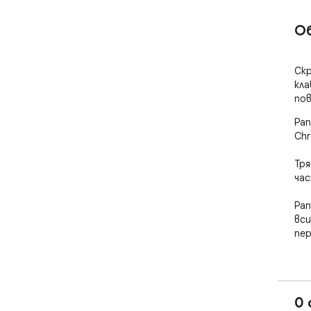
О
Скр
кла
пов
Pan
Chr
Тря
час
Pan
вси
пер
Нез
пов
или
0 
дав