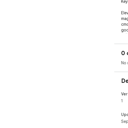
Key
Ele
mag
cmd
goo
🚀🖥
0 
No 
De
Ver
1
Up
Sep