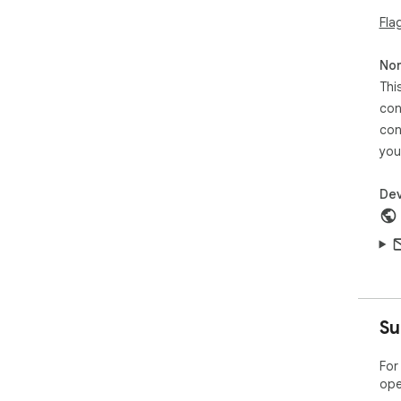
Fla
Non
Thi
con
con
you
Dev
Su
For
ope