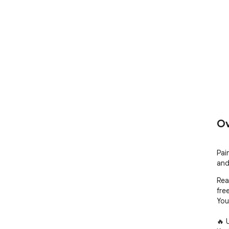
Ov
Pai
and
Rea
free
You
🔥 