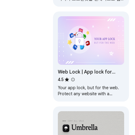
처하고 신뢰할 수 있습니다!
Web Lock | App lock for
websites
4.5
Your app lock, but for the web.
Protect any website with a
password!