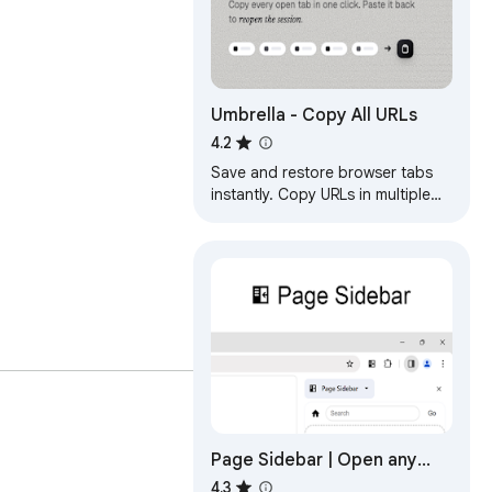
Umbrella - Copy All URLs
4.2
Save and restore browser tabs
instantly. Copy URLs in multiple
formats, paste to reopen tabs.
Page Sidebar | Open any
page in side panel
4.3