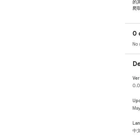
的
爬取
因
利
0 
（需
No 
De
Ver
0.0
Up
May
La
中