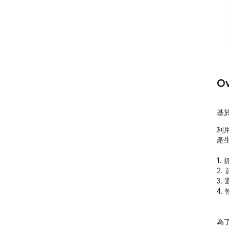
Ov
基於
利用
產
1.
2.
3.
4.
為了