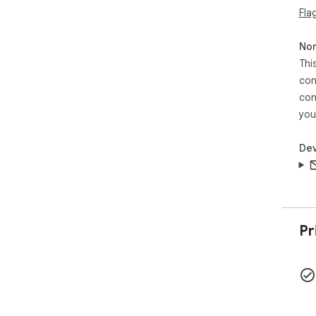
Fla
Non
Thi
con
con
you
Dev
Pr