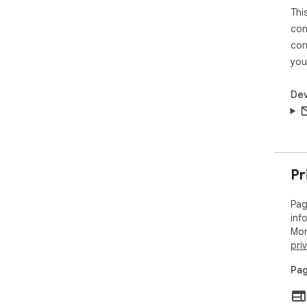
Thi
con
con
you
Dev
Pr
Pag
inf
Mor
pri
Pag