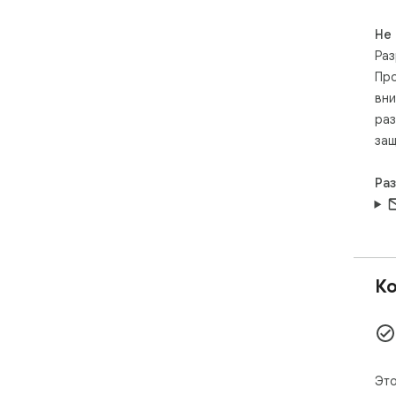
Не
Раз
Про
вни
раз
защ
Ра
Ко
Это