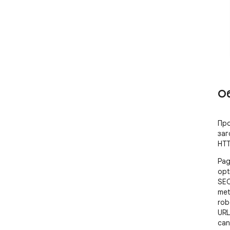
О
Про
заг
HTT
Pag
opt
SEO
met
rob
URL
can