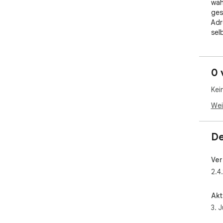
wäh
ges
Adr
sel
hab
Wart
0 
Ste
Web
Kei
✨ F
Wei
🖍️
eine
🎨 
De
ges
🔁 
Ver
wie
2.4.
🗂️ 
ers
🔎 
Akt
Pas
3. 
📅 
Web