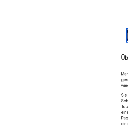
Üb
Mar
ges
wie
Sie
Schl
Tut
ein
Pag
ein