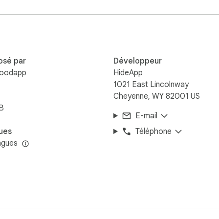
s et de sociétés sont des marques déposées appartenant à leurs
reprise tierce.
osé par
Développeur
oodapp
HideApp
1021 East Lincolnway
Cheyenne, WY 82001 US
B
E-mail
ues
Téléphone
ngues