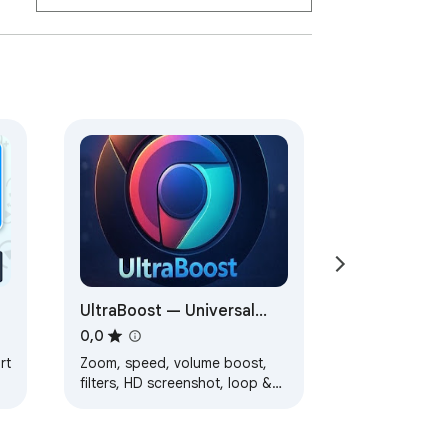
UltraBoost — Universal
Video Enhancer
0,0
rt
Zoom, speed, volume boost,
filters, HD screenshot, loop &
Ad-Speeder for any HTML5
video player across the web.