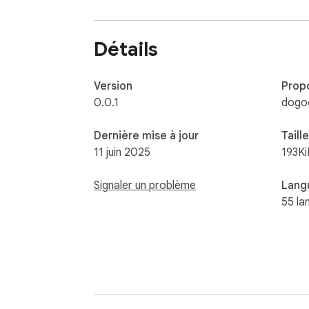
📢 Avertissement : Tous les noms de produit
cette extension ne sont affiliés à aucune ent
Détails
Version
Prop
0.0.1
dogo
Dernière mise à jour
Taille
11 juin 2025
193Ki
Signaler un problème
Lang
55 la