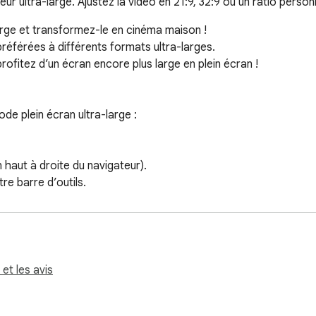
r ultra-large. Ajustez la vidéo en 21:9, 32:9 ou un ratio person
large et transformez-le en cinéma maison !

éférées à différents formats ultra-larges.

ofitez d’un écran encore plus large en plein écran !

e plein écran ultra-large :

haut à droite du navigateur).

e barre d’outils.

ir les paramètres.

 ou Étendre).

 32:9 ou 16:9) ou définissez vos propres valeurs personnalisées.

n plein écran sur votre écran ultra-large.

 et les avis