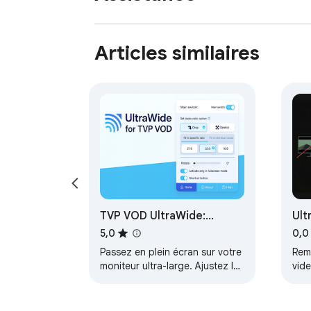
Articles similaires
TVP VOD UltraWide:
Ult
rapports personnalisés en
Bla
5,0
0,0
plein écran
Passez en plein écran sur votre
Rem
moniteur ultra-large. Ajustez la
vide
vidéo au ratio 21:9, 32:9 ou à un
32:9
ratio personnalisé. Supporte
Free
la…