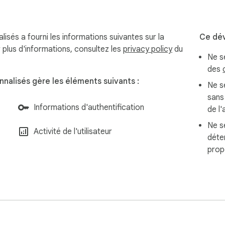
isés a fourni les informations suivantes sur la
Ce dév
r plus d'informations, consultez les
privacy policy
du
Ne s
des
nalisés gère les éléments suivants :
Ne se
sans
Informations d'authentification
de l'
Ne se
Activité de l'utilisateur
déte
prop