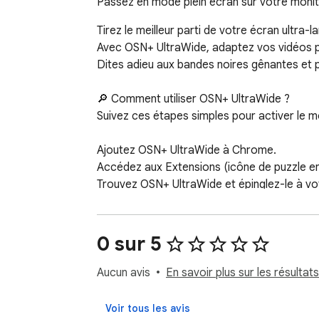
Passez en mode plein écran sur votre moniteu
Tirez le meilleur parti de votre écran ultra-
Avec OSN+ UltraWide, adaptez vos vidéos pr
Dites adieu aux bandes noires gênantes et pr
🔎 Comment utiliser OSN+ UltraWide ?

Suivez ces étapes simples pour activer le mod
Ajoutez OSN+ UltraWide à Chrome.

Accédez aux Extensions (icône de puzzle en 
Trouvez OSN+ UltraWide et épinglez-le à votr
Cliquez sur l’icône OSN+ UltraWide pour ouvr
Définissez l’option de ratio de base (Rogner
Choisissez parmi les ratios prédéfinis (21:9,
0 sur 5
✅ Tout est prêt ! Profitez des vidéos OSN+ e
Aucun avis
En savoir plus sur les résultats
⭐ Conçu pour la plateforme OSN+ !

Voir tous les avis