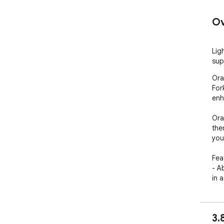
Ov
Lig
sup
Ora
For
enh
Ora
the
your
Feat
- A
in a
- In
- L
3.