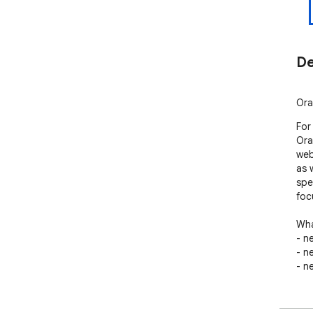
De
Ora
For
Ora
web 
as 
spe
foc
Wha
- n
- ne
- n