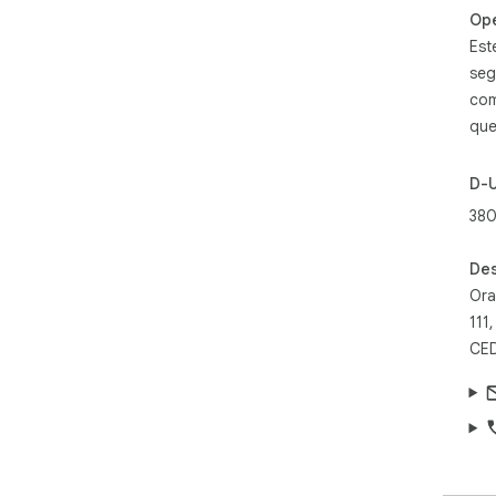
Op
Est
seg
com
que
D-
380
Des
Ora
111
CED