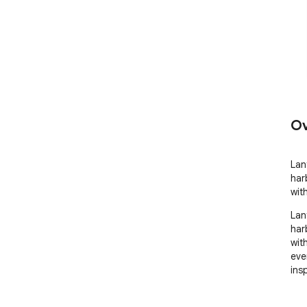
Ov
Lan
har
wit
Lan
har
wit
eve
ins