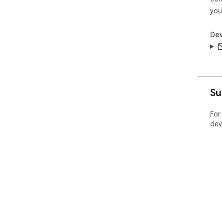
you
Dev
Su
For
dev