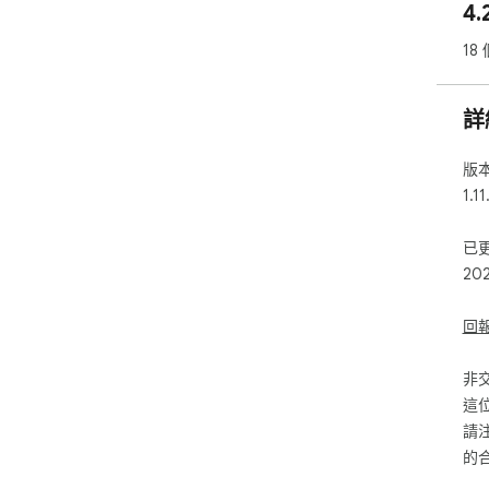
4.
You
(ht
18
The
(ht
詳
版
1.11
已
20
回
非
這
請
的