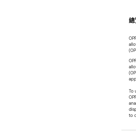
總
OPF
all
(OP
OPF
all
(OP
appl
To 
OPF
ana
disp
to 
fail
cau