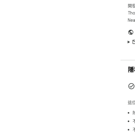
開
Tho
Nea
隱
這