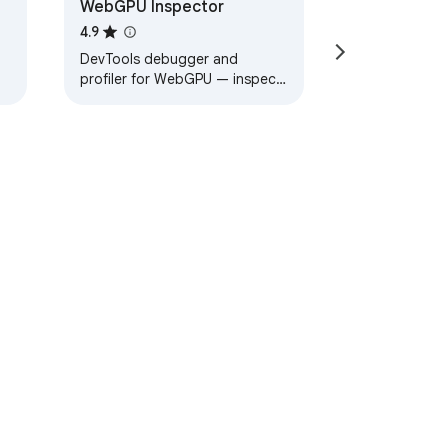
WebGPU Inspector
4.9
DevTools debugger and
profiler for WebGPU — inspect
objects, capture frames, edit
shaders live, and analyze GPU
performance.
nes del Servicio
Ayuda