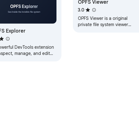
OPFS Viewer
3.0
OPFS Viewer is a original
private file system viewer
S Explorer
extension
owerful DevTools extension
inspect, manage, and edit
s in the Origin Private File
tem (OPFS)
Store
Panel del desarrollador
Política de Privacidad
Condicio