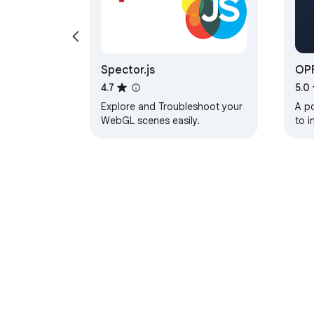
Spector.js
OPF
4.7
5.0
Explore and Troubleshoot your
A p
WebGL scenes easily.
to 
file
Sys
Acerca de Chrome Web 