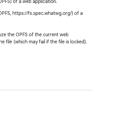
OPFS) of a web application.
PFS, https://fs.spec.whatwg.org/) of a 
yze the OPFS of the current web 
file (which may fail if the file is locked). 