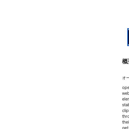
概
オ
ope
web
ele
sta
cli
thr
the
get