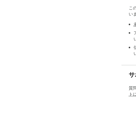
こ
い
サ
質
ト