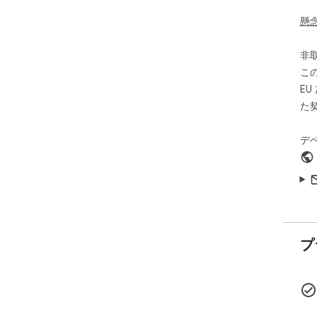
doc
htt
懸
非
こ
E
た
デ
プ