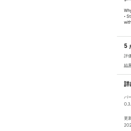
Why
• S
with
  and hashed CSS-in-JS / CSS-module class names.

• T
cla
5
  an attribute allow-list; remembered per website.

• I
評
mat
  element's attributes, all in an overlay that never 
結
cla
• O
vie
詳
• Y
mode
バ
  you set; nothing is captured without you picking and 
0.3
conf
• P
lea
更新
20
ope