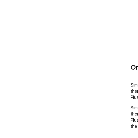
О
Sim
the
Plu
Sim
the
Plu
the