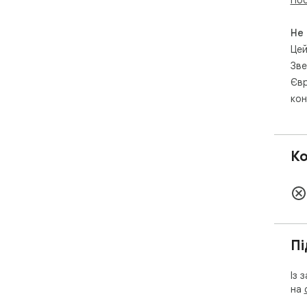
Не
Цей
Зве
Євр
кон
Ко
Пі
Із 
на