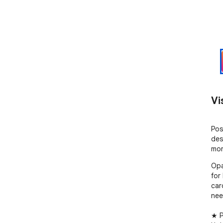
Vi
Pos
des
mor
Opa
for
car
nee
★ P