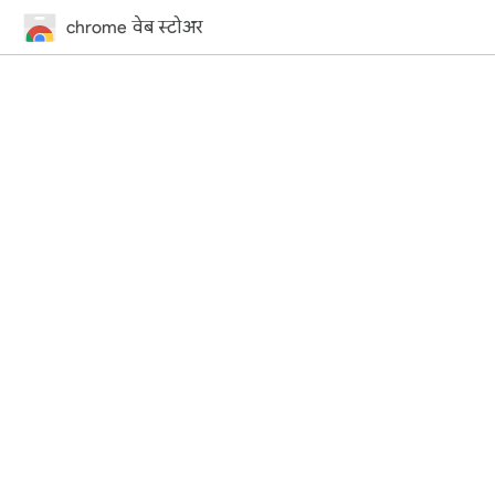
chrome वेब स्टोअर