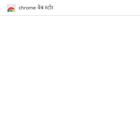
chrome वेब स्टोर