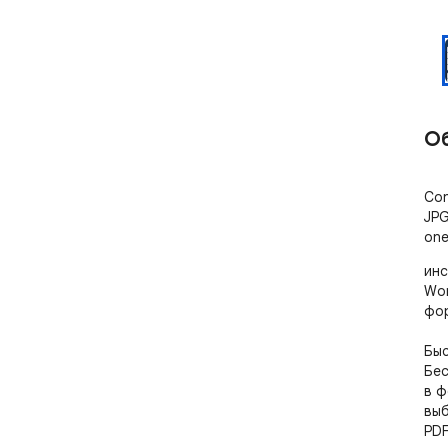
О
Con
JPG
one
инс
Wor
фор
Быс
Бес
в ф
выб
PDF