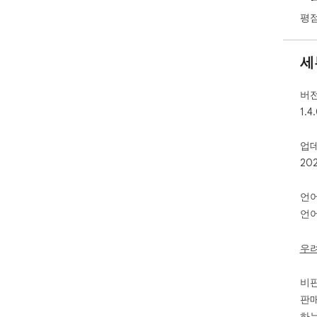
평점
🔧
* 
세
* 
* 
* 
버
- 
1.4
🧰
업
인식
20
는 
정리
언
🪜
언어
1.
2.
우
만들
3.
비
판매
🧠
하는