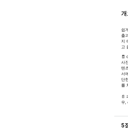
개
쉽게
출​
지 
고 
🧾
사진
텐츠
서에
단한
를 
📄
우,
한 
집 
을 
5
파일