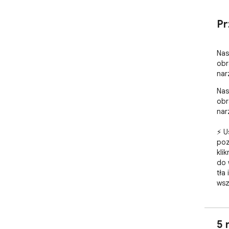
Pr
Nas
obr
nar
Nas
obr
nar
⚡ U
poz
kli
do 
tła
wsz
🎨 
tło
5 
sko