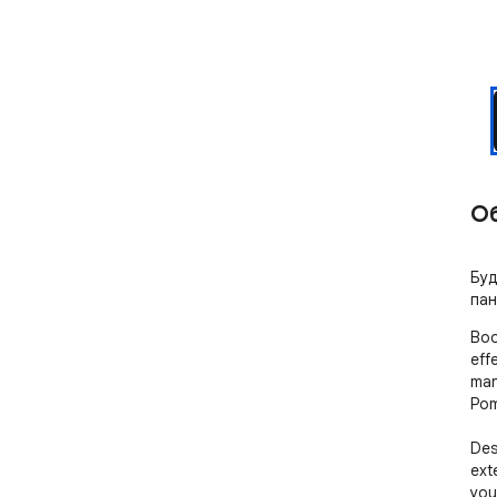
О
Буд
пан
Boo
effe
man
Pom
Des
ext
you