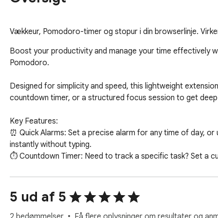
Vækkeur, Pomodoro-timer og stopur i din browserlinje. Virker
Boost your productivity and manage your time effectively wi
Pomodoro.

Designed for simplicity and speed, this lightweight extension
countdown timer, or a structured focus session to get deep w
Key Features:

⏰ Quick Alarms: Set a precise alarm for any time of day, or 
instantly without typing.

⏱️ Countdown Timer: Need to track a specific task? Set a cu
🍅 Pomodoro Tracker: Stay focused and avoid burnout with t
breaks, helping you maintain peak productivity. You can easil
🌙 Beautiful Dark UI: A sleek, modern, and professional dark
5 ud af 5
⚡ No New Tabs Required: Everything operates within a cle
your current workflow.

2 bedømmelser
Få flere oplysninger om resultater og anm