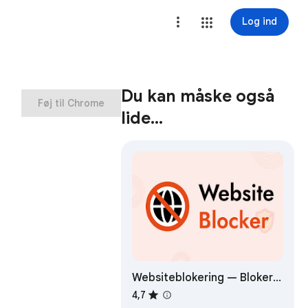
Log ind
Du kan måske også
Føj til Chrome
lide…
Websiteblokering — Bloker
sider, fokustimer og
4,7