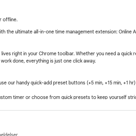
 offline.
th the ultimate all-in-one time management extension: Online A
 lives right in your Chrome toolbar. Whether you need a quick r
ork done, everything is just one click away.

use our handy quick-add preset buttons (+5 min, +15 min, +1 hr) 
stom timer or choose from quick presets to keep yourself stric
he built-in Pomodoro technique. Work in focused 25-minute inte
y track your session progress (e.g., Session 1/4) directly from t
 theme that is easy on the eyes and looks native to your browser
an, compact popup window. No need to open heavy websites or 
eldelser.