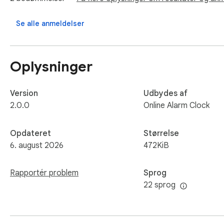
Perfect for students, professionals, developers, and anyone lo
Se alle anmeldelser
Discover more time management tools and features on our of
Oplysninger
Version
Udbydes af
2.0.0
Online Alarm Clock
Opdateret
Størrelse
6. august 2026
472KiB
Rapportér problem
Sprog
22 sprog