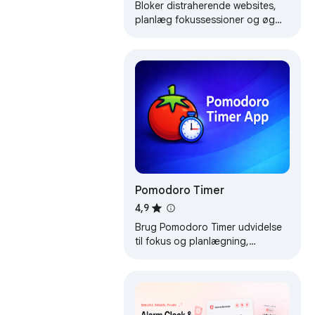
produktivitetsværktøjer
Bloker distraherende websites,
planlæg fokussessioner og øg
din produktivitet.
Nøgleordsblokering, profiler,
Pomodoro-timer og mere.
Pomodoro Timer​
4,9
Brug Pomodoro Timer udvidelse
til fokus og planlægning,
produktivitetsværktøj baseret på
tomato timer eller pomodoro
timer metode.