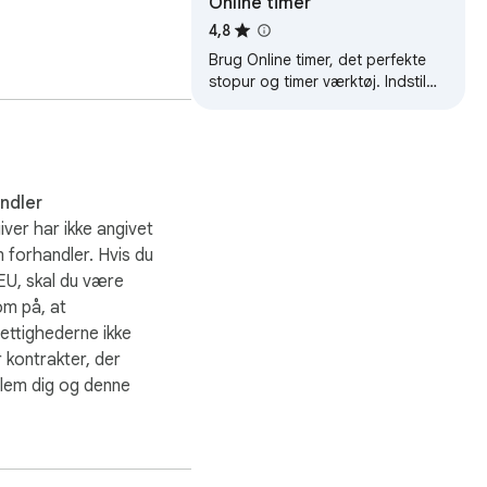
Online timer
4,8
Brug Online timer, det perfekte
stopur og timer værktøj. Indstil
og administrer timere online til
opgaver, påmindelser og
træninger.
andler
ver har ikke angivet
m forhandler. Hvis du
 EU, skal du være
m på, at
ettighederne ikke
 kontrakter, der
lem dig og denne