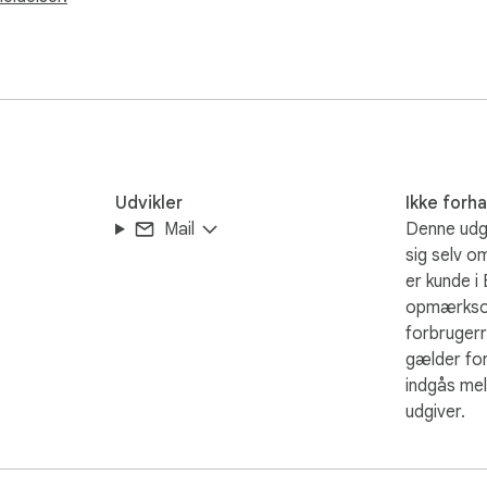
oking to optimize their daily routine without the clutter.

ficial website: https://onlinealarmclock.io
Udvikler
Ikke forh
Mail
Denne udgi
sig selv o
er kunde i
opmærkso
forbrugerr
gælder for
indgås mel
udgiver.