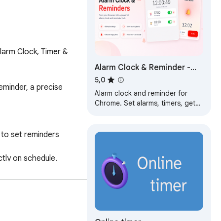
larm Clock, Timer & 
Alarm Clock & Reminder -
Chrome Extension
5,0
eminder, a precise 
Alarm clock and reminder for
Chrome. Set alarms, timers, get
audio notifications. Free and
easy to use.
to set reminders 
tly on schedule.

rvals followed by short 
he popup!

.

navigate away from 