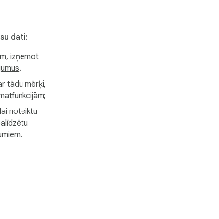
su dati:
ēm, izņemot
ījumus
.
 ar tādu mērķi,
amatfunkcijām;
lai noteiktu
palīdzētu
umiem.