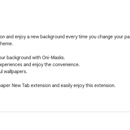
on and enjoy a new background every time you change your pag
theme.

our background with Oni-Masks.

periences and enjoy the convenience.

 wallpapers.

paper New Tab extension and easily enjoy this extension.

lpapers.

allpapers.

e top search box.
