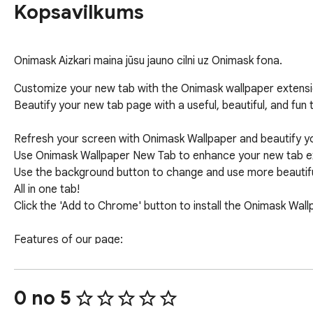
Kopsavilkums
Onimask Aizkari maina jūsu jauno cilni uz Onimask fona.
Customize your new tab with the Onimask wallpaper extensi
Beautify your new tab page with a useful, beautiful, and fun 
Refresh your screen with Onimask Wallpaper and beautify y
Use Onimask Wallpaper New Tab to enhance your new tab ex
Use the background button to change and use more beautiful
All in one tab!

Click the 'Add to Chrome' button to install the Onimask Wall
Features of our page:

* Use the background button to change and use beautiful wal
* Click the toggle random background button to randomize w
* Follow the time information from the top right.

0 no 5
* Quickly and accurately search the internet using the middl