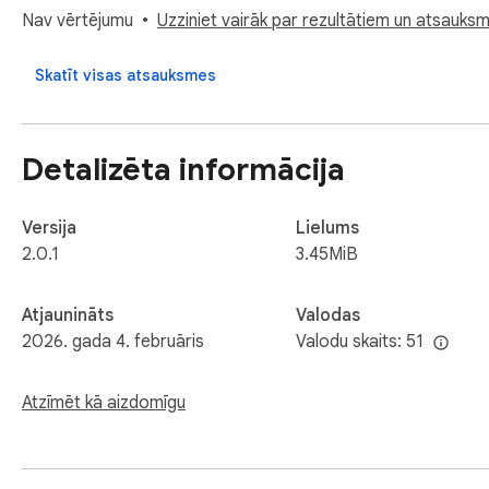
* Get quick access to weather conditions.

Nav vērtējumu
Uzziniet vairāk par rezultātiem un atsauks
Note: Click the "Keep changes" button after installing Onim
Skatīt visas atsauksmes
Wallpaper Theme on every new tab as intended
Detalizēta informācija
Versija
Lielums
2.0.1
3.45MiB
Atjaunināts
Valodas
2026. gada 4. februāris
Valodu skaits: 51
Atzīmēt kā aizdomīgu