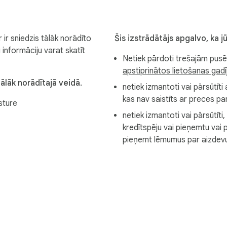
 ir sniedzis tālāk norādīto
Šis izstrādātājs apgalvo, ka jū
informāciju varat skatīt
Netiek pārdoti trešajām pus
apstiprinātos lietošanas gad
ālāk norādītajā veidā.
netiek izmantoti vai pārsūtīti
kas nav saistīts ar preces p
sture
netiek izmantoti vai pārsūtīti, 
kredītspēju vai pieņemtu vai 
pieņemt lēmumus par aizdev