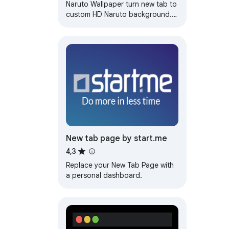
Naruto Wallpaper turn new tab to
custom HD Naruto background.
Naruto wallpaper background
theme for anime fans.
New tab page by start.me
4,3
Replace your New Tab Page with
a personal dashboard.