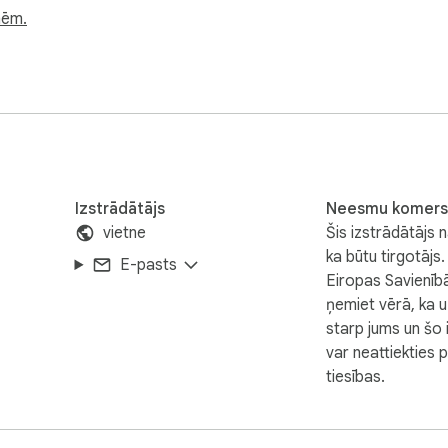
mēm.
ask Wallpaper New Tab for the best experience. This will show 
Izstrādātājs
Neesmu komers
vietne
Šis izstrādātājs n
ka būtu tirgotājs.
E-pasts
Eiropas Savienībā
ņemiet vērā, ka 
starp jums un šo 
var neattiekties 
tiesības.