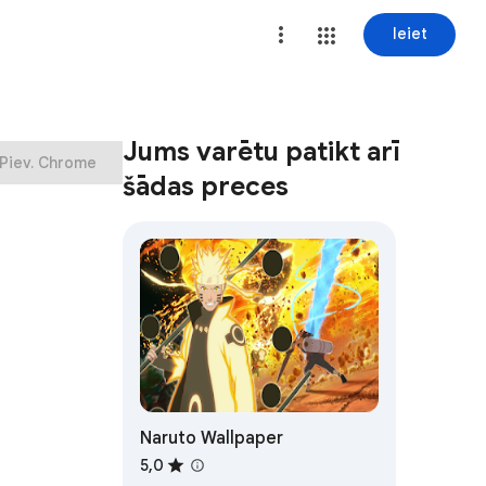
Ieiet
Jums varētu patikt arī
Piev. Chrome
šādas preces
Naruto Wallpaper
5,0