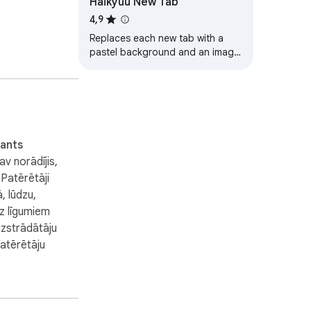
Haikyuu New Tab
4,9
Replaces each new tab with a
the Onimask 
pastel background and an image
from the Haikyuu manga.
ants
av norādījis,
 Patērētāji
, lūdzu,
uz līgumiem
izstrādātāju
patērētāju