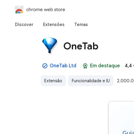
chrome web store
Discover
Extensões
Temas
OneTab
OneTab Ltd
Em destaque
4,4
Extensão
Funcionalidade e IU
2.000.0