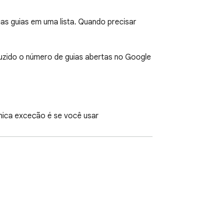
s guias em uma lista. Quando precisar 
zido o número de guias abertas no Google 
nica exceção é se você usar 
a da web a fim de compartilhá-la com 