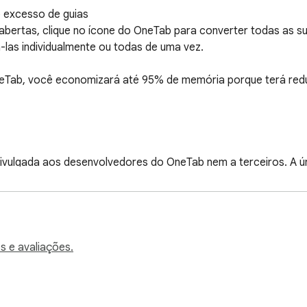
excesso de guias

bertas, clique no ícone do OneTab para converter todas as sua
as individualmente ou todas de uma vez.

neTab, você economizará até 95% de memória porque terá redu
 divulgada aos desenvolvedores do OneTab nem a terceiros. A ú
omo página da web” para enviar sua lista de guias a uma págin
s e avaliações.