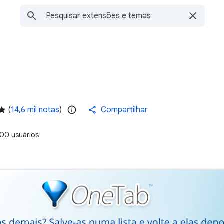
(
14,6 mil notas
)
Compartilhar
00 usuários