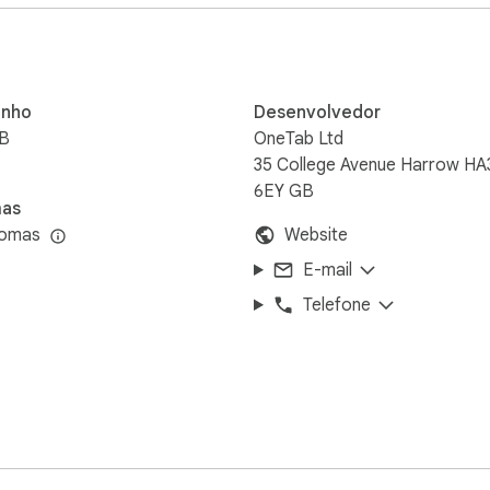
nho
Desenvolvedor
iB
OneTab Ltd
35 College Avenue Harrow HA
6EY GB
mas
iomas
Website
E-mail
Telefone