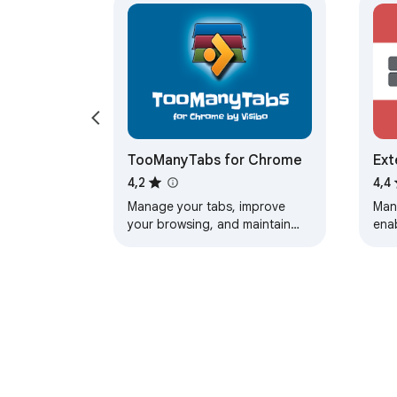
TooManyTabs for Chrome
Ext
4,2
4,4
Manage your tabs, improve
Man
your browsing, and maintain
ena
your sanity when you have
bat
many tabs open.
sort
Sec