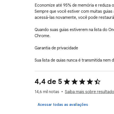
Economize até 95% de memória e reduza o 
Sempre que você estiver com muitas guias a
acessá-las novamente, você pode restaurá-l
Quando suas guias estiverem na lista do O
Chrome.

Garantia de privacidade

Sua lista de guias nunca é transmitida nem
intencionalmente o recurso “Compartilhar c
outras pessoas.
4,4 de 5
14,6 mil notas
Saiba mais sobre resultado
Acessar todas as avaliações