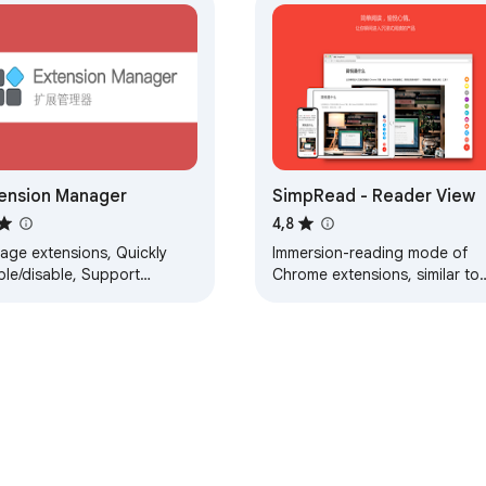
ension Manager
SimpRead - Reader View
4,8
age extensions, Quickly
Immersion-reading mode of
ble/disable, Support
Chrome extensions, similar to
ching operation, Smart
Safari read mode.
ing. Fast, Simple and
ure.