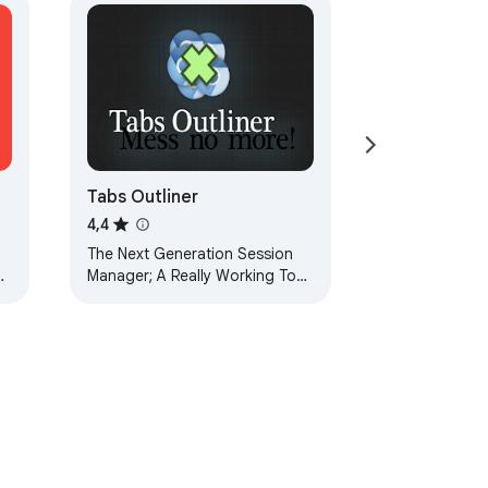
Tabs Outliner
4,4
The Next Generation Session
Manager; A Really Working Too
Many Open Tabs Solution; And
Your Browsing Notebook.