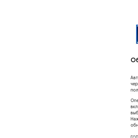
О
Авт
чер
пол
One
вкл
выб
Наж
обн
ГОТ