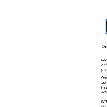
De
Rec
def
per
One
aut
Haz
actu
INT
Och