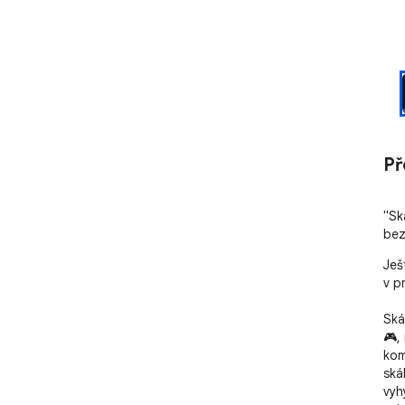
Př
"Sk
bez
Ješ
v pr
Ská
🎮,
kom
ská
vyh