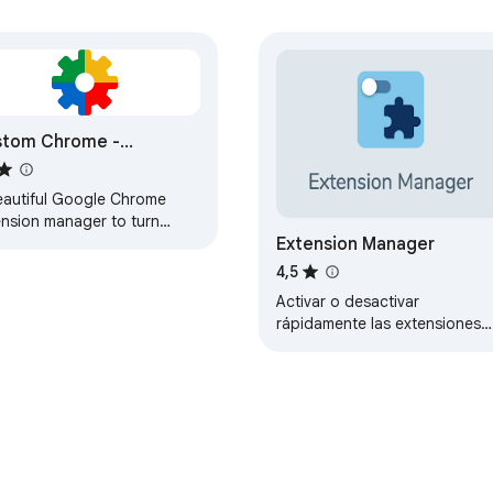
stom Chrome -
ension Manager
eautiful Google Chrome
ension manager to turn
Extension Manager
ff other extensions quickly
easily without leaving your
4,5
ent tab
Activar o desactivar
rápidamente las extensiones
del navegador. Sin anuncios y
sin bullshit.