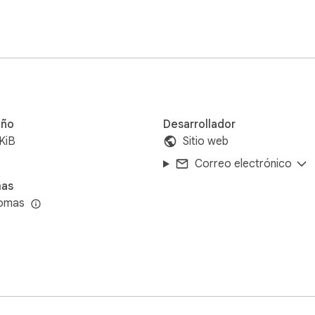
ño
Desarrollador
nter bugs.

KiB
Sitio web
Correo electrónico
, you can only do so via the browser itself.

mas
iomas