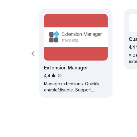
Cu
Ext
4,4
A b
ext
Extension Manager
on/o
and 
4,4
curr
Manage extensions, Quickly
enable/disable, Support
batching operation, Smart
sorting. Fast, Simple and
Secure.