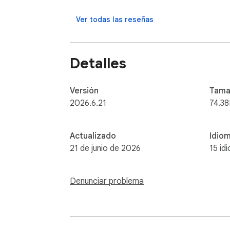
Also:

Ver todas las reseñas
- Completely open source on GitHub

- No ads

- No data collection

Detalles
- No superfluous features

- Well-maintained since 2017

Versión
Tama
Please open an issue on GitHub if you encou
2026.6.21
74.38
Note that extensions cannot "Pin to toolbar"
Actualizado
Idio
21 de junio de 2026
15 id
Made with 🍚 in Italy and China
Denunciar problema