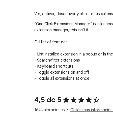
Ver, activar, desactivar y eliminar tus exten
"One Click Extensions Manager" is intentional
extension manager, this isn't it.

Full list of features:

- List installed extension in a popup or in the
- Search/filter extensions

- Keyboard shortcuts

- Toggle extensions on and off

- Toggle all extensions at once

- Uninstall extensions

- Visit the options and homepage of each e
- Undo/redo any changes (temporarily)

4,5 de 5
- Keep extensions to the top of the list (ctrl-
164 valoraciones
Obtén más información 