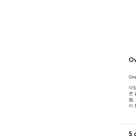
Ov
On
다양
콘 
램,
이 
5 