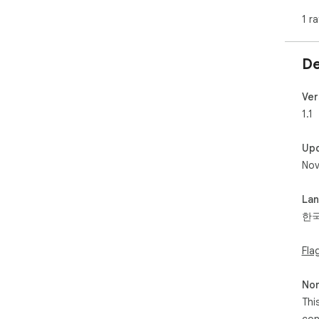
1 ra
De
Ver
1.1
Up
Nov
La
한
Fla
Non
Thi
con