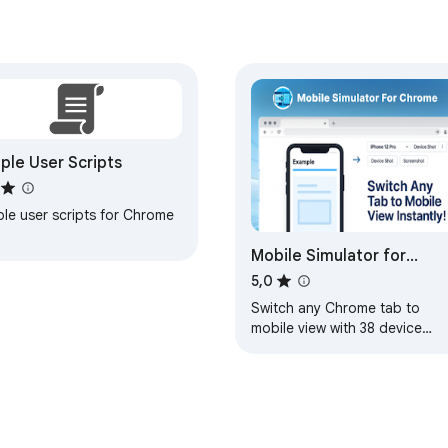
ple User Scripts
ple user scripts for Chrome
Mobile Simulator for
Chrome
5,0
Switch any Chrome tab to
mobile view with 38 device
options in one click.