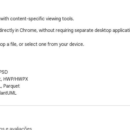
with content-specific viewing tools.
irectly in Chrome, without requiring separate desktop applicati
p a file, or select one from your device.

PSD

nt, HWP/HWPX

 Parquet

lantUML

WebM, MKV, MOV, and more

, DMG, and more

 BLF, MDF/MF4

os e avaliações.