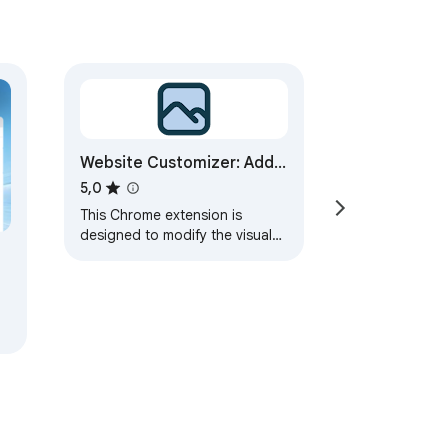
Website Customizer: Add
Custom Style and CSS
5,0
This Chrome extension is
designed to modify the visual
presentation of websites by
adding custom CSS.