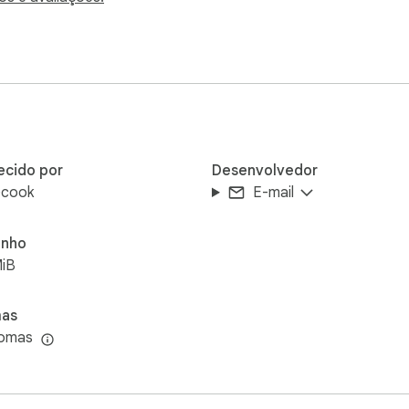
fic inspection tools

ecido por
Desenvolvedor
ecook
E-mail
ice. Omni Viewer does not upload file contents to an external s
nho
ected theme.

MiB
 on document complexity, compression method, or media codec.
mas
iomas