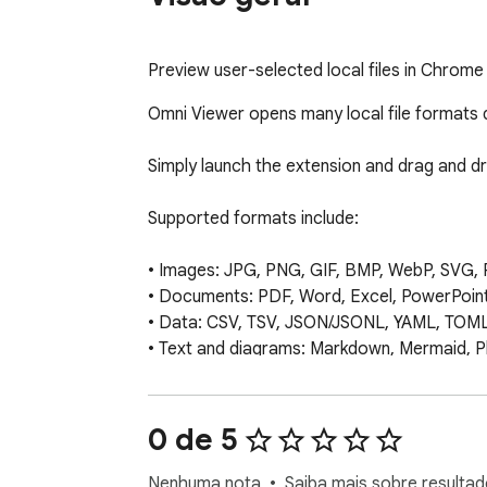
Preview user-selected local files in Chrome 
Omni Viewer opens many local file formats d
Simply launch the extension and drag and dro
Supported formats include:

• Images: JPG, PNG, GIF, BMP, WebP, SVG, 
• Documents: PDF, Word, Excel, PowerPoi
• Data: CSV, TSV, JSON/JSONL, YAML, TOML,
• Text and diagrams: Markdown, Mermaid, P
• Audio and video: MP3, WAV, FLAC, MP4, 
• Archives: ZIP, RAR, 7Z, TAR, GZ, JAR, APK
• Automotive data: DBC, A2L, ASC, ARXML,
0 de 5
Key features:

Nenhuma nota
Saiba mais sobre resultad