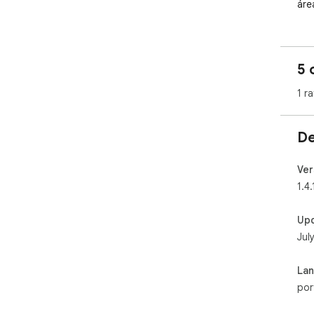
áre
5 
1 ra
De
Ver
1.4.
Up
Jul
La
por