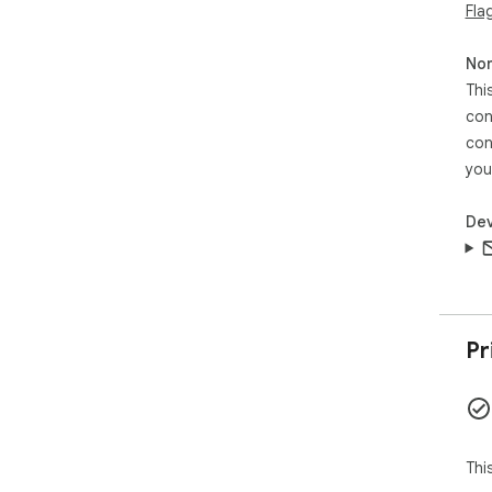
Fla
Non
Thi
con
con
you
Dev
Pr
Thi