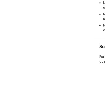
N
u
N
u
N
c
Su
For
ope