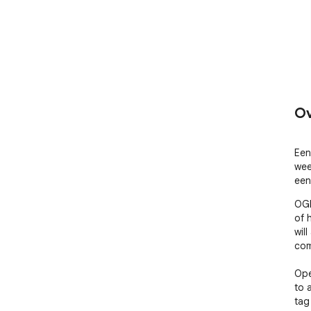
Ov
Een
wee
een
OGP
of 
wil
com
Ope
to 
tag