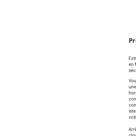
Pr
Ext
en 
séc
Vou
une
hors
con
con
sit
vot
Arr
clo