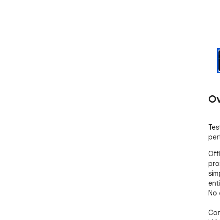
Ov
Tes
per
Off
pro
sim
ent
No 
Con