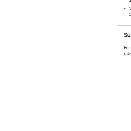
u
N
c
Su
For
ope