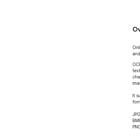
Ov
Onl
and
OCR
tex
cha
imag
It s
form
JPG 
BMP
PNG
JPE
GIF 