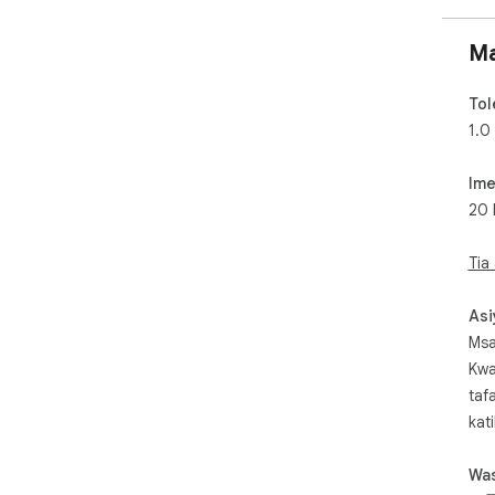
Ma
Tol
1.0
Ime
20 
Tia
Asi
Msa
Kwa
taf
kat
Was