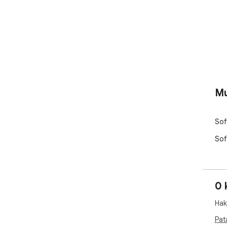
Mu
Sof
Sof
0 
Hak
Pat