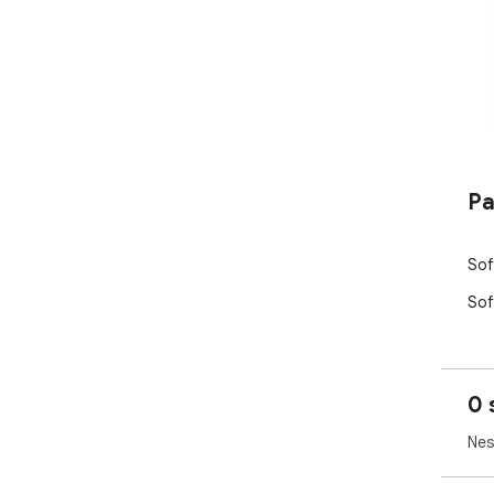
Pa
Sof
Sof
0 
Nes