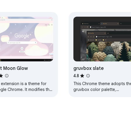
t Moon Glow
gruvbox slate
4.8
 extension is a theme for
This Chrome theme adopts th
gle Chrome. It modifies the
gruvbox color palette,
k of your browser, and
designed for dark mode.
ing else. This particular
Details: It includes a tile-able
e will…
background suitable…