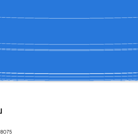
ை
108075