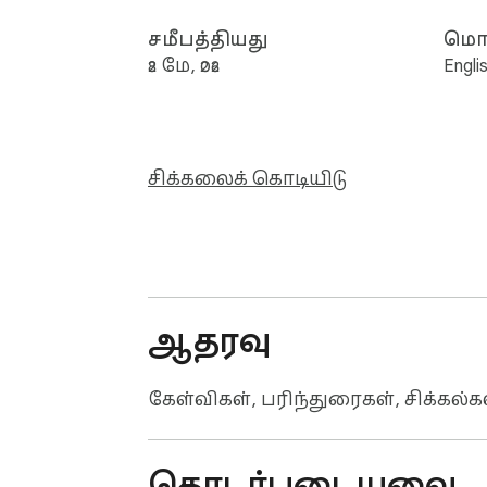
சமீபத்தியது
மொழ
28 மே, 2026
Engli
சிக்கலைக் கொடியிடு
ஆதரவு
கேள்விகள், பரிந்துரைகள், சிக்
தொடர்புடையவை