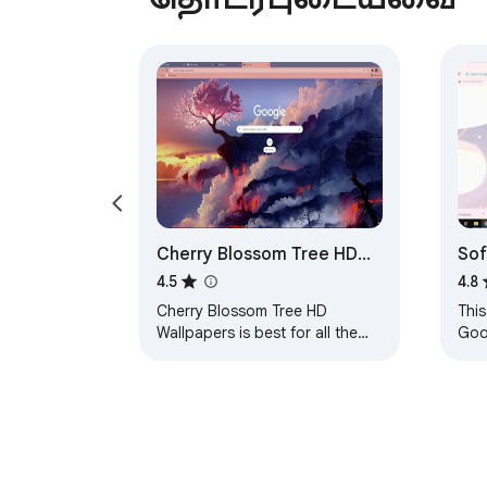
Cherry Blossom Tree HD
Sof
Wallpapers Theme
4.5
4.8
Cherry Blossom Tree HD
This
Wallpapers is best for all the
Goo
users who love to set their
loo
theme to Cherry Blossom Tree
noth
wallpapers. HOW TO…
them