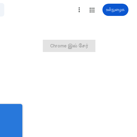
உள்நுழைக
Chrome இல் சேர்