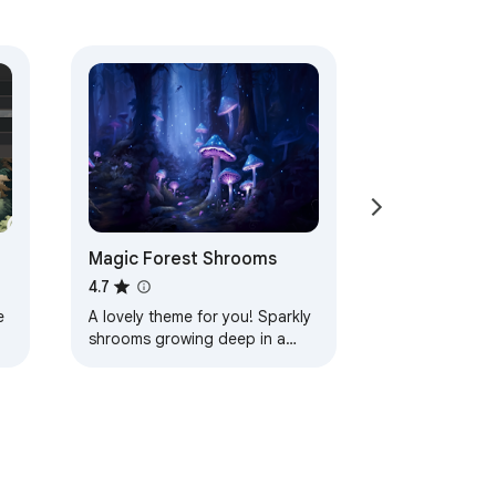
Magic Forest Shrooms
4.7
e
A lovely theme for you! Sparkly
shrooms growing deep in a
magic forest! Lots of peaceful
blues and purples help calm
your mind as…