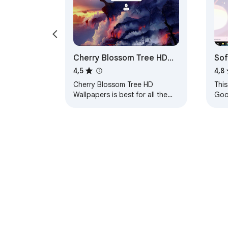
Cherry Blossom Tree HD
Sof
Wallpapers Theme
4,5
4,8
Cherry Blossom Tree HD
This
Wallpapers is best for all the
Goo
users who love to set their
loo
theme to Cherry Blossom Tree
noth
wallpapers. HOW TO…
them
Подробнее об Интернет-магазине Chrom