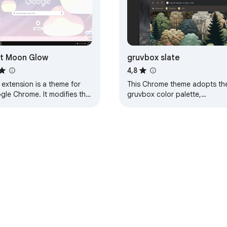
t Moon Glow
gruvbox slate
4,8
 extension is a theme for
This Chrome theme adopts th
gle Chrome. It modifies the
gruvbox color palette,
k of your browser, and
designed for dark mode.
ing else. This particular
Details: It includes a tile-able
e will…
background suitable…
e
Личный кабинет разработчика
Политика конфиденциально