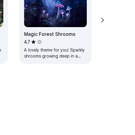
Magic Forest Shrooms
4,7
e
A lovely theme for you! Sparkly
shrooms growing deep in a
magic forest! Lots of peaceful
blues and purples help calm
your mind as…
сти
Условия использования
Справка