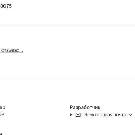
108075
и отзывах…
ер
Разработчик
iB
Электронная почта
и